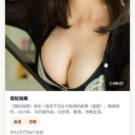
99:07
霓虹档案
《霓虹档案》讲述一段关于信任与抉择的故事（喜剧）。韩国制
作，2019年，乌尔善作品，刘亦菲、黄渤、汤唯主演。
高清
流畅
9.5万
88个月前