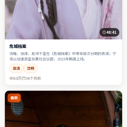
48:41
危城档案
汤唯、张译、易烊千玺在《危城档案》中带来层次分明的表演；宁
浩以动漫类型包裹社会议题，2023年韩国上线。
高清
流畅
8.8万
36个月前
最新