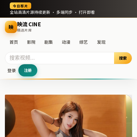
今日荐片
全站高清片源持续更新 · 多端同步 · 打开即看
映流 CINE
映
精选片库
首页
影院
剧集
动漫
综艺
发现
搜索
登录
注册