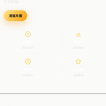
打开即播。
浏览片库
最新上架
100+
800+
影片收录
剧集更新
600+
7×24
动漫综艺
在线畅看