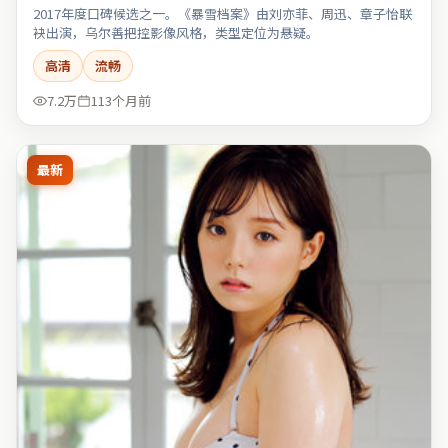
2017年度口碑候选之一。《暴雪档案》由刘亦菲、周迅、章子怡联
袂出演，乌尔善把控影像风格，类型定位为悬疑。
高清
流畅
7.2万
113个月前
最新