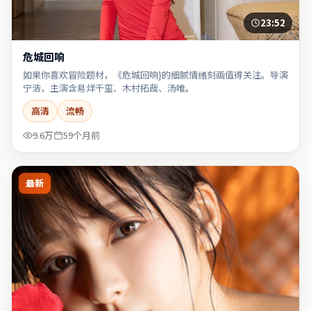
23:52
危城回响
如果你喜欢冒险题材，《危城回响}的细腻情绪刻画值得关注。导演
宁浩，主演含易烊千玺、木村拓哉、汤唯。
高清
流畅
9.6万
59个月前
最新