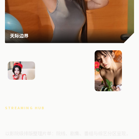
天际边界
风暴回响
月面追
STREAMING HUB
高清视频门户
以影院级排版整理片单：院线、剧集、番组与综艺分区呈现，