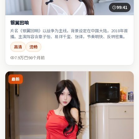
99:41
银翼回响
片名《银翼回响》以战争为主线，背景设定在中国大陆，2018年首
播。主演阵容含章子怡、易烊千玺、张译，节奏明快、反转密集。
高清
流畅
7.9万
98个月前
最新