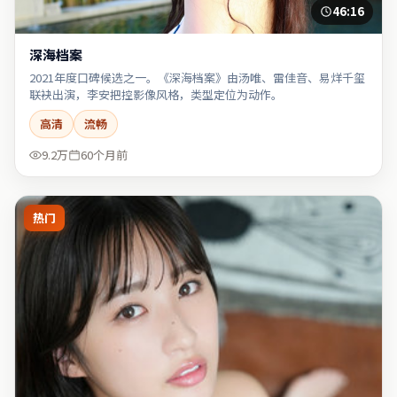
46:16
深海档案
2021年度口碑候选之一。《深海档案》由汤唯、雷佳音、易烊千玺
联袂出演，李安把控影像风格，类型定位为动作。
高清
流畅
9.2万
60个月前
热门