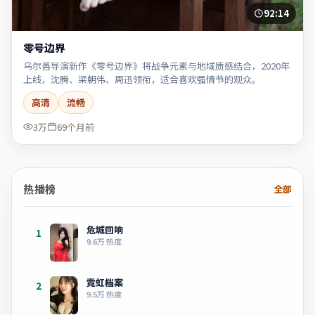
92:14
零号边界
乌尔善导演新作《零号边界》将战争元素与地域质感结合，2020年
上线，沈腾、梁朝伟、周迅领衔，适合喜欢强情节的观众。
高清
流畅
3万
69个月前
热播榜
全部
危城回响
1
9.6万
热度
霓虹档案
2
9.5万
热度