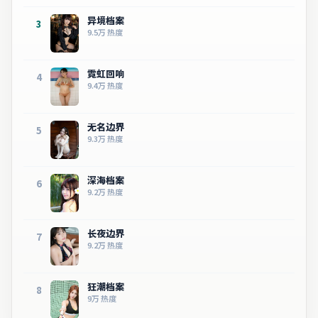
异境档案
3
9.5万
热度
霓虹回响
4
9.4万
热度
无名边界
5
9.3万
热度
深海档案
6
9.2万
热度
长夜边界
7
9.2万
热度
狂潮档案
8
9万
热度