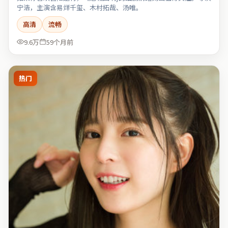
宁浩，主演含易烊千玺、木村拓哉、汤唯。
高清
流畅
9.6万
59个月前
热门