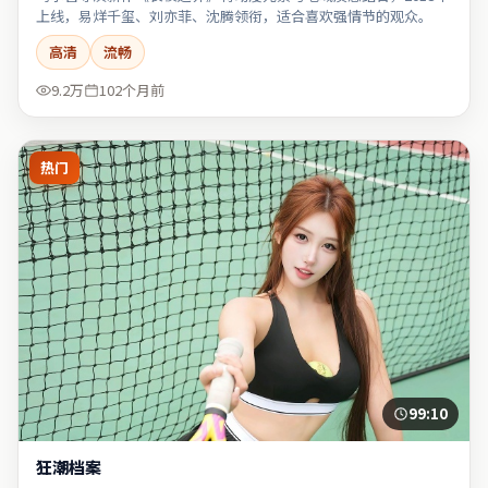
上线，易烊千玺、刘亦菲、沈腾领衔，适合喜欢强情节的观众。
高清
流畅
9.2万
102个月前
热门
99:10
狂潮档案