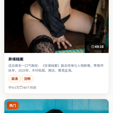
49:38
异境档案
适合周末一口气刷完：《异境档案》融合惊悚与人物群像，贾樟柯
执导，2023年，木村拓哉、周迅、黄渤主演。
高清
流畅
9.5万
40个月前
热门