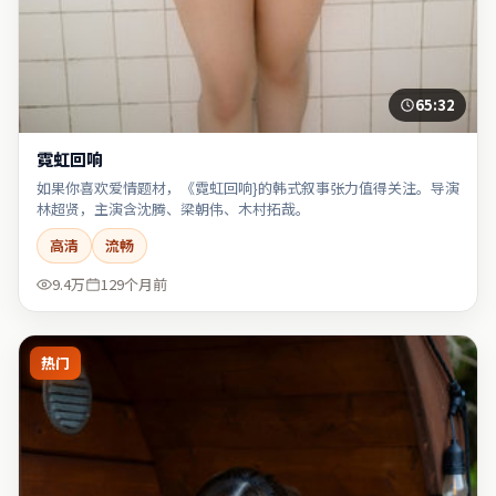
65:32
霓虹回响
如果你喜欢爱情题材，《霓虹回响}的韩式叙事张力值得关注。导演
林超贤，主演含沈腾、梁朝伟、木村拓哉。
高清
流畅
9.4万
129个月前
热门