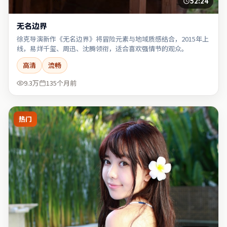
52:24
无名边界
徐克导演新作《无名边界》将冒险元素与地域质感结合，2015年上
线，易烊千玺、周迅、沈腾领衔，适合喜欢强情节的观众。
高清
流畅
9.3万
135个月前
热门