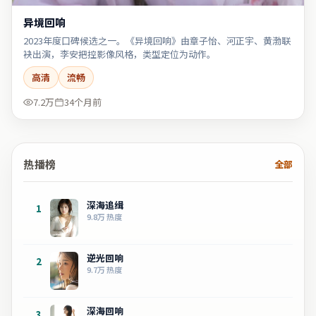
异境回响
2023年度口碑候选之一。《异境回响》由章子怡、河正宇、黄渤联
袂出演，李安把控影像风格，类型定位为动作。
高清
流畅
7.2万
34个月前
热播榜
全部
深海追缉
1
9.8万
热度
逆光回响
2
9.7万
热度
深海回响
3