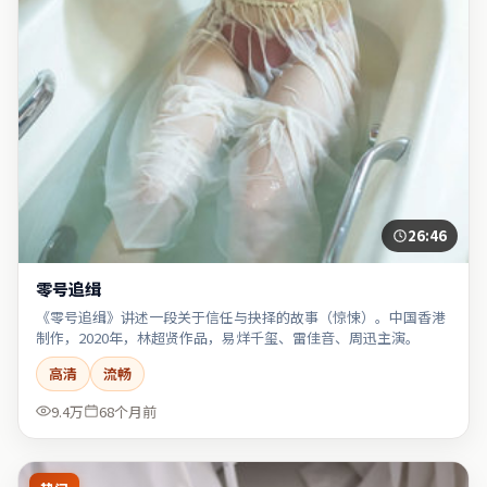
26:46
零号追缉
《零号追缉》讲述一段关于信任与抉择的故事（惊悚）。中国香港
制作，2020年，林超贤作品，易烊千玺、雷佳音、周迅主演。
高清
流畅
9.4万
68个月前