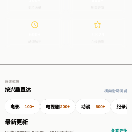
100+
800+
影片收录
剧集更新
600+
7×24
动漫综艺
在线畅看
频道矩阵
按兴趣直达
横向滑动浏览
电影
电视剧
动漫
纪录片
100+
800+
600+
最新更新
查看更多