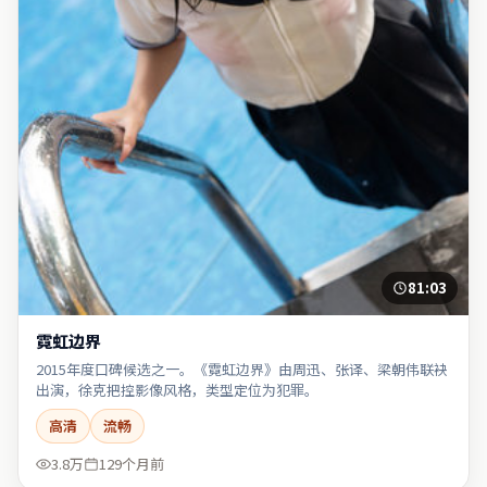
81:03
霓虹边界
2015年度口碑候选之一。《霓虹边界》由周迅、张译、梁朝伟联袂
出演，徐克把控影像风格，类型定位为犯罪。
高清
流畅
3.8万
129个月前