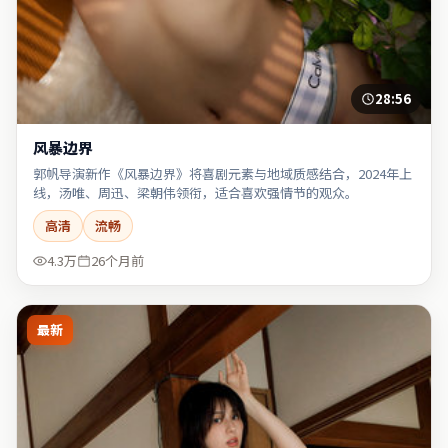
28:56
风暴边界
郭帆导演新作《风暴边界》将喜剧元素与地域质感结合，2024年上
线，汤唯、周迅、梁朝伟领衔，适合喜欢强情节的观众。
高清
流畅
4.3万
26个月前
最新