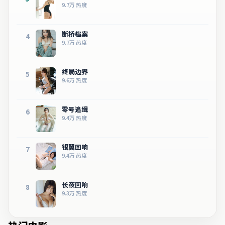
9.7万
热度
断桥档案
4
9.7万
热度
终局边界
5
9.6万
热度
零号追缉
6
9.4万
热度
银翼回响
7
9.4万
热度
长夜回响
8
9.3万
热度