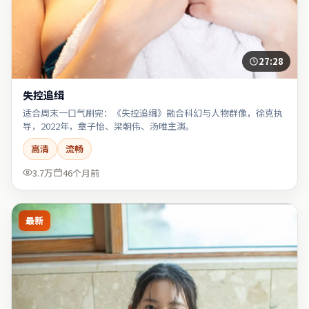
27:28
失控追缉
适合周末一口气刷完：《失控追缉》融合科幻与人物群像，徐克执
导，2022年，章子怡、梁朝伟、汤唯主演。
高清
流畅
3.7万
46个月前
最新