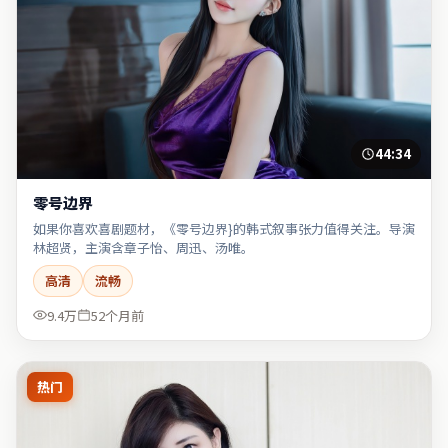
44:34
零号边界
如果你喜欢喜剧题材，《零号边界}的韩式叙事张力值得关注。导演
林超贤，主演含章子怡、周迅、汤唯。
高清
流畅
9.4万
52个月前
热门