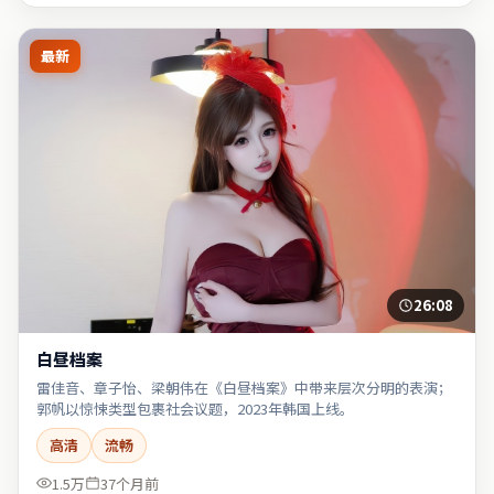
最新
26:08
白昼档案
雷佳音、章子怡、梁朝伟在《白昼档案》中带来层次分明的表演；
郭帆以惊悚类型包裹社会议题，2023年韩国上线。
高清
流畅
1.5万
37个月前