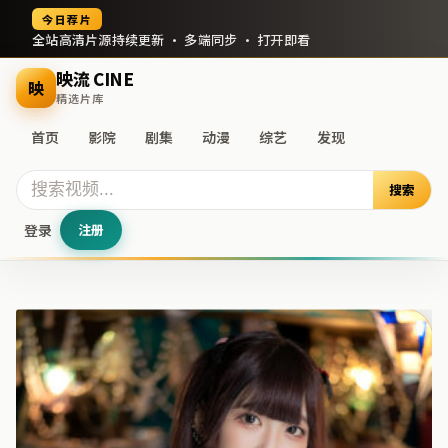
今日荐片
全站高清片源持续更新 · 多端同步 · 打开即看
映流 CINE
映
精选片库
首页
影院
剧集
动漫
综艺
发现
搜索
登录
注册