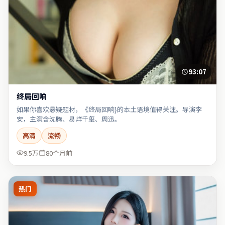
93:07
终局回响
如果你喜欢悬疑题材，《终局回响}的本土语境值得关注。导演李
安，主演含沈腾、易烊千玺、周迅。
高清
流畅
9.5万
80个月前
热门