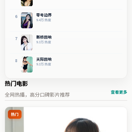
零号边界
6
9.4万
热度
断桥回响
7
9.3万
热度
天际回响
8
9.3万
热度
热门电影
查看更多
全网热播，高分口碑影片推荐
热门