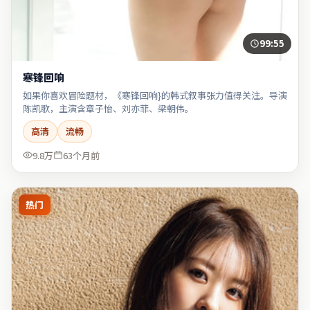
99:55
寒锋回响
如果你喜欢冒险题材，《寒锋回响}的韩式叙事张力值得关注。导演
陈凯歌，主演含章子怡、刘亦菲、梁朝伟。
高清
流畅
9.8万
63个月前
热门