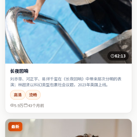
62:13
长夜回响
刘亦菲、河正宇、易烊千玺在《长夜回响》中带来层次分明的表
演；林超贤以科幻类型包裹社会议题，2023年英国上线。
高清
流畅
5.9万
43个月前
最新