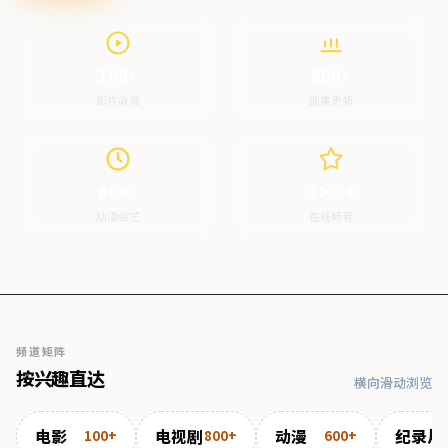
100+
800+
影片收录
剧集更新
600+
7×24
动漫综艺
在线畅看
频道矩阵
按兴趣直达
横向滑动浏览
电影
电视剧
动漫
纪录片
100+
800+
600+