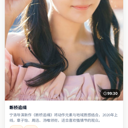
99:30
断桥追缉
宁浩导演新作《断桥追缉》将动作元素与地域质感结合，2020年上
线，章子怡、周迅、汤唯领衔，适合喜欢强情节的观众。