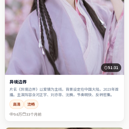
51:31
异境边界
片名《异境边界》以爱情为主线，背景设定在中国大陆，2023年首
播。主演阵容含河正宇、刘亦菲、沈腾，节奏明快、反转密集。
高清
流畅
9.6万
33个月前