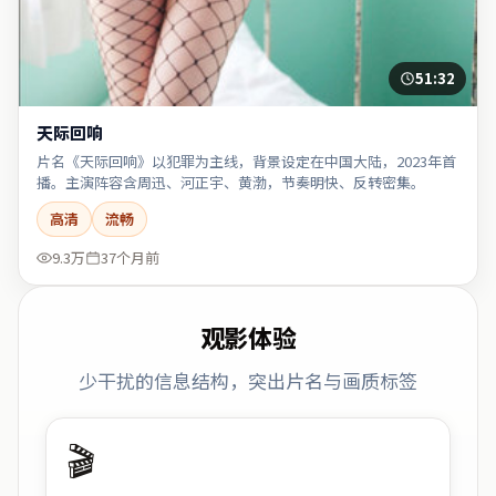
51:32
天际回响
片名《天际回响》以犯罪为主线，背景设定在中国大陆，2023年首
播。主演阵容含周迅、河正宇、黄渤，节奏明快、反转密集。
高清
流畅
9.3万
37个月前
观影体验
少干扰的信息结构，突出片名与画质标签
🎬