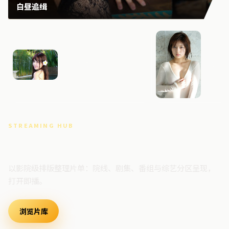
白昼追缉
寒锋追缉
焚城边
STREAMING HUB
高清视频门户
以影院级排版整理片单：院线、剧集、番组与综艺分区呈现，
打开即播。
浏览片库
最新上架