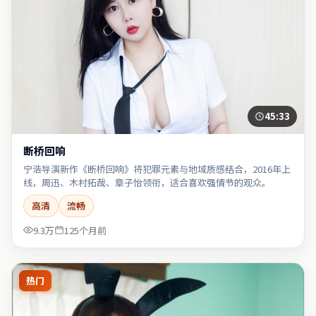
45:33
断桥回响
宁浩导演新作《断桥回响》将犯罪元素与地域质感结合，2016年上
线，周迅、木村拓哉、章子怡领衔，适合喜欢强情节的观众。
高清
流畅
9.3万
125个月前
热门