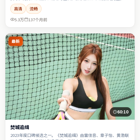
高清
流畅
5.3万
137个月前
最新
60:10
焚城追缉
2023年度口碑候选之一。《焚城追缉》由雷佳音、章子怡、黄渤联