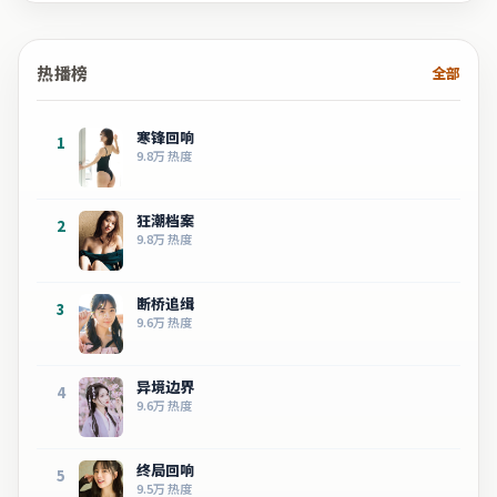
热播榜
全部
寒锋回响
1
9.8万
热度
狂潮档案
2
9.8万
热度
断桥追缉
3
9.6万
热度
异境边界
4
9.6万
热度
终局回响
5
9.5万
热度