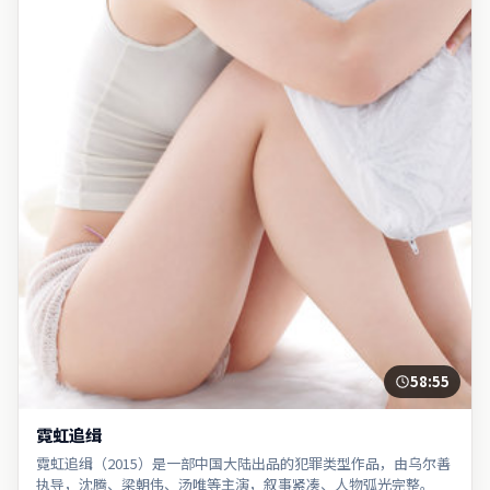
58:55
霓虹追缉
霓虹追缉（2015）是一部中国大陆出品的犯罪类型作品，由乌尔善
执导，沈腾、梁朝伟、汤唯等主演，叙事紧凑、人物弧光完整。