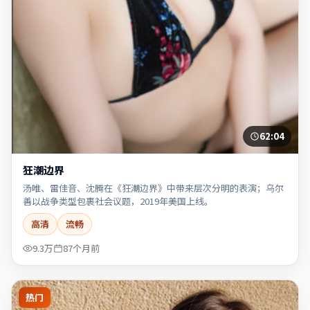
62:04
狂潮边界
汤唯、雷佳音、沈腾在《狂潮边界》中带来层次分明的表演；乌尔
善以战争类型包裹社会议题，2019年美国上线。
高清
流畅
9.3万
87个月前
热门