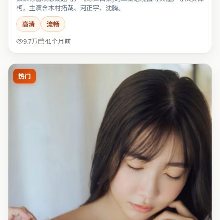
柯，主演含木村拓哉、河正宇、沈腾。
高清
流畅
9.7万
41个月前
热门