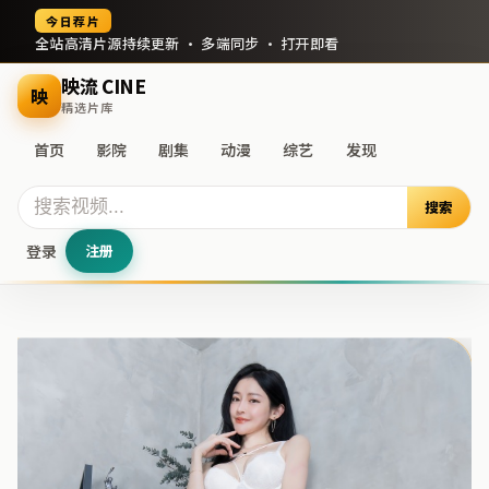
今日荐片
全站高清片源持续更新 · 多端同步 · 打开即看
映流 CINE
映
精选片库
首页
影院
剧集
动漫
综艺
发现
搜索
登录
注册