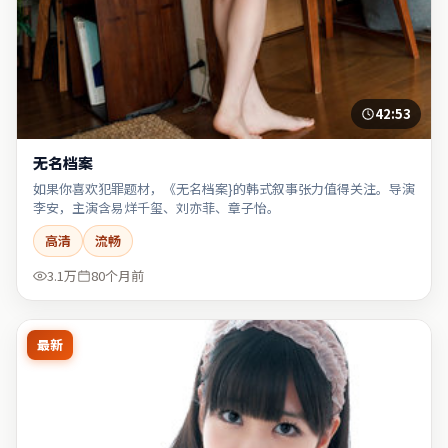
42:53
无名档案
如果你喜欢犯罪题材，《无名档案}的韩式叙事张力值得关注。导演
李安，主演含易烊千玺、刘亦菲、章子怡。
高清
流畅
3.1万
80个月前
最新