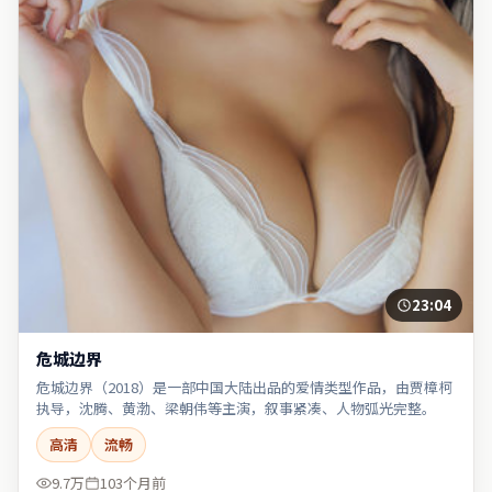
23:04
危城边界
危城边界（2018）是一部中国大陆出品的爱情类型作品，由贾樟柯
执导，沈腾、黄渤、梁朝伟等主演，叙事紧凑、人物弧光完整。
高清
流畅
9.7万
103个月前