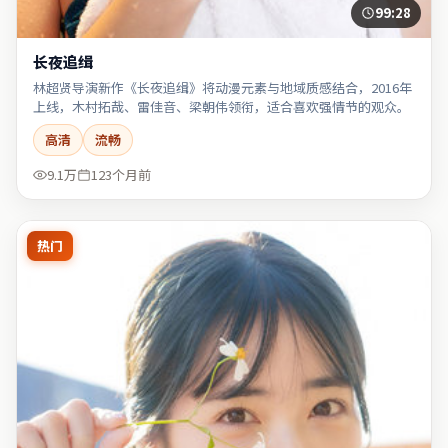
99:28
长夜追缉
林超贤导演新作《长夜追缉》将动漫元素与地域质感结合，2016年
上线，木村拓哉、雷佳音、梁朝伟领衔，适合喜欢强情节的观众。
高清
流畅
9.1万
123个月前
热门