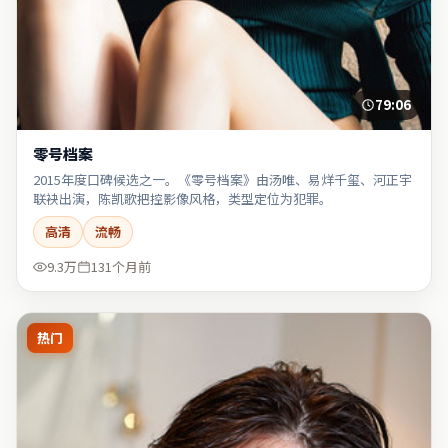
79:06
零号档案
2015年度口碑候选之一。《零号档案》由汤唯、易烊千玺、河正宇
联袂出演，陈凯歌把控影像风格，类型定位为犯罪。
高清
流畅
9.3万
131个月前
热门