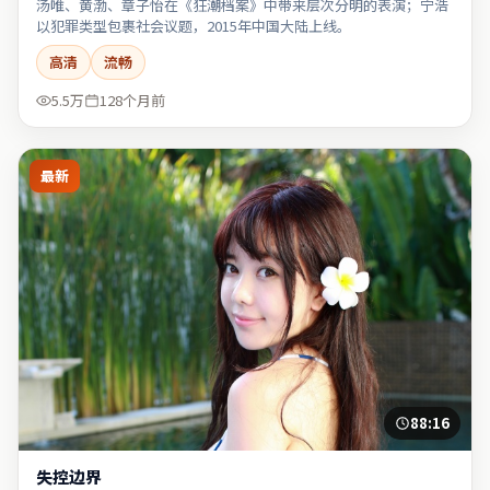
汤唯、黄渤、章子怡在《狂潮档案》中带来层次分明的表演；宁浩
以犯罪类型包裹社会议题，2015年中国大陆上线。
高清
流畅
5.5万
128个月前
最新
88:16
失控边界