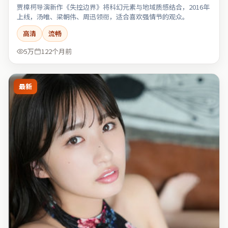
贾樟柯导演新作《失控边界》将科幻元素与地域质感结合，2016年
上线，汤唯、梁朝伟、周迅领衔，适合喜欢强情节的观众。
高清
流畅
5万
122个月前
最新