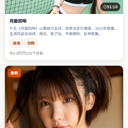
51:10
月面回响
片名《月面回响》以悬疑为主线，背景设定在美国，2015年首播。
主演阵容含张译、周迅、章子怡，节奏明快、反转密集。
高清
流畅
1.8万
133个月前
最新