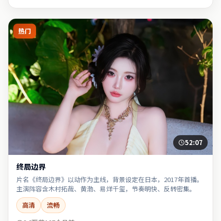
热门
52:07
终局边界
片名《终局边界》以动作为主线，背景设定在日本，2017年首播。
主演阵容含木村拓哉、黄渤、易烊千玺，节奏明快、反转密集。
高清
流畅