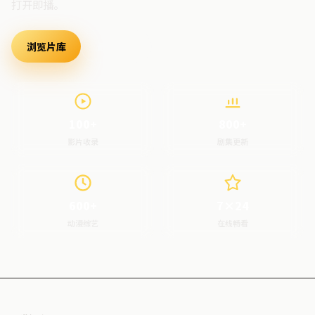
打开即播。
浏览片库
最新上架
100+
800+
影片收录
剧集更新
600+
7×24
动漫综艺
在线畅看