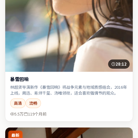
28:12
暴雪回响
林超贤导演新作《暴雪回响》将战争元素与地域质感结合，2016年
上线，周迅、易烊千玺、汤唯领衔，适合喜欢强情节的观众。
高清
流畅
5.5万
119个月前
最新