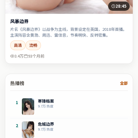
28:45
风暴边界
片名《风暴边界》以战争为主线，背景设定在英国，2018年首播。
主演阵容含黄渤、周迅、雷佳音，节奏明快、反转密集。
高清
流畅
3.4万
93个月前
热播榜
全部
寒锋档案
1
9.7万
热度
危城边界
2
9.7万
热度