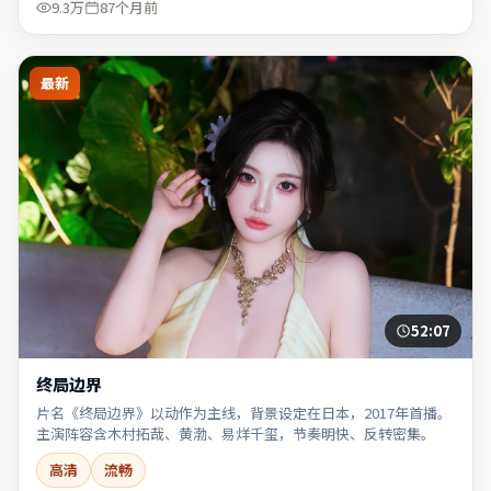
9.3万
87个月前
最新
52:07
终局边界
片名《终局边界》以动作为主线，背景设定在日本，2017年首播。
主演阵容含木村拓哉、黄渤、易烊千玺，节奏明快、反转密集。
高清
流畅