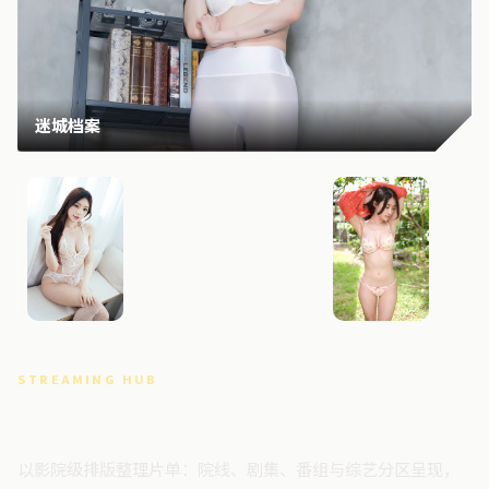
迷城档案
风暴回响
迷城边
STREAMING HUB
高清视频门户
以影院级排版整理片单：院线、剧集、番组与综艺分区呈现，