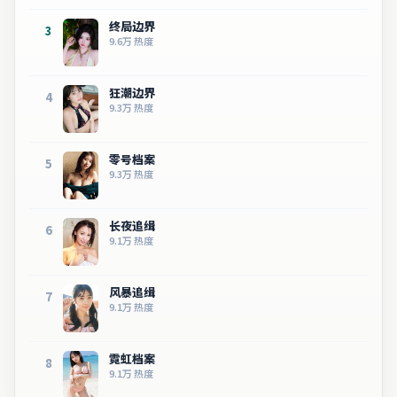
终局边界
3
9.6万
热度
狂潮边界
4
9.3万
热度
零号档案
5
9.3万
热度
长夜追缉
6
9.1万
热度
风暴追缉
7
9.1万
热度
霓虹档案
8
9.1万
热度