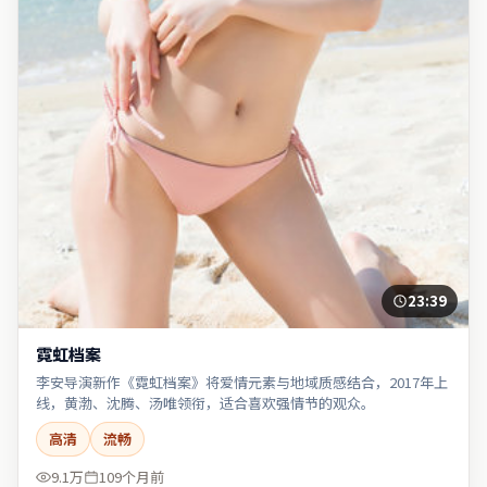
23:39
霓虹档案
李安导演新作《霓虹档案》将爱情元素与地域质感结合，2017年上
线，黄渤、沈腾、汤唯领衔，适合喜欢强情节的观众。
高清
流畅
9.1万
109个月前