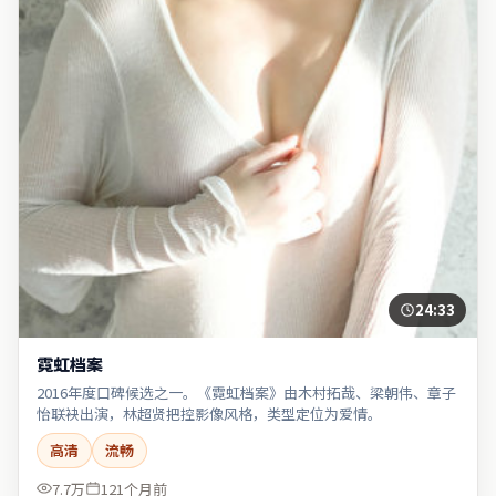
24:33
霓虹档案
2016年度口碑候选之一。《霓虹档案》由木村拓哉、梁朝伟、章子
怡联袂出演，林超贤把控影像风格，类型定位为爱情。
高清
流畅
7.7万
121个月前