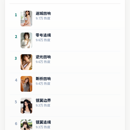
迷城回响
1
9.7万
热度
零号追缉
2
9.6万
热度
逆光回响
3
9.6万
热度
断桥回响
4
9.4万
热度
银翼边界
5
9.3万
热度
银翼追缉
6
9.3万
热度