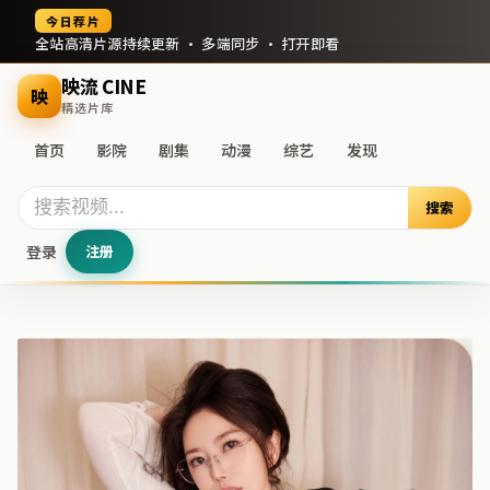
今日荐片
全站高清片源持续更新 · 多端同步 · 打开即看
映流 CINE
映
精选片库
首页
影院
剧集
动漫
综艺
发现
搜索
登录
注册