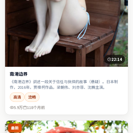
22:14
南港边界
《南港边界》讲述一段关于信任与抉择的故事（悬疑）。日本制
作，2016年，贾樟柯作品，梁朝伟、刘亦菲、沈腾主演。
高清
流畅
5.9万
118个月前
最新