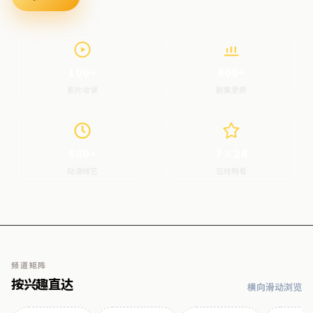
100+
800+
影片收录
剧集更新
600+
7×24
动漫综艺
在线畅看
频道矩阵
按兴趣直达
横向滑动浏览