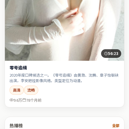
56:23
零号追缉
2020年度口碑候选之一。《零号追缉》由黄渤、沈腾、章子怡联袂
出演，李安把控影像风格，类型定位为动漫。
高清
流畅
9.6万
78个月前
热播榜
全部