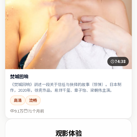
74:38
焚城回响
《焚城回响》讲述一段关于信任与抉择的故事（惊悚）。日本制
作，2020年，徐克作品，易烊千玺、章子怡、梁朝伟主演。
高清
流畅
9.1万
71个月前
观影体验