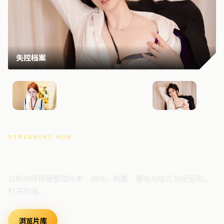
失控档案
零号回响
月面档
STREAMING HUB
高清视频门户
以影院级排版整理片单：院线、剧集、番组与综艺分区呈现，
打开即播。
浏览片库
最新上架