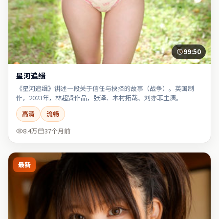
99:50
星河追缉
《星河追缉》讲述一段关于信任与抉择的故事（战争）。英国制
作，2023年，林超贤作品，张译、木村拓哉、刘亦菲主演。
高清
流畅
8.4万
37个月前
最新