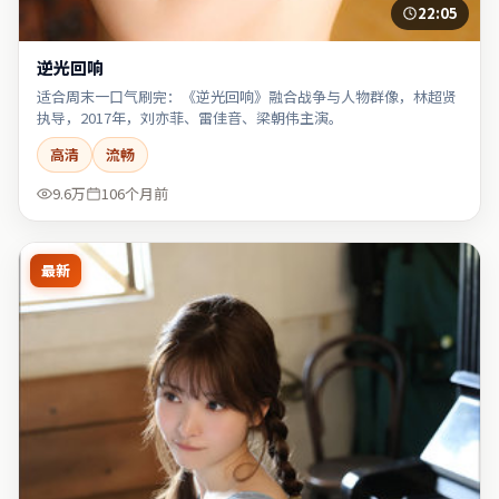
22:05
逆光回响
适合周末一口气刷完：《逆光回响》融合战争与人物群像，林超贤
执导，2017年，刘亦菲、雷佳音、梁朝伟主演。
高清
流畅
9.6万
106个月前
最新