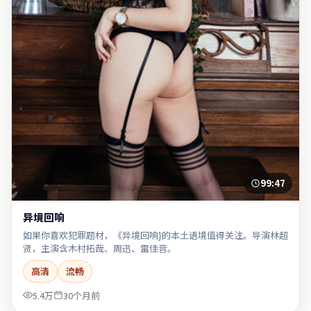
99:47
异境回响
如果你喜欢犯罪题材，《异境回响}的本土语境值得关注。导演林超
贤，主演含木村拓哉、周迅、雷佳音。
高清
流畅
5.4万
30个月前