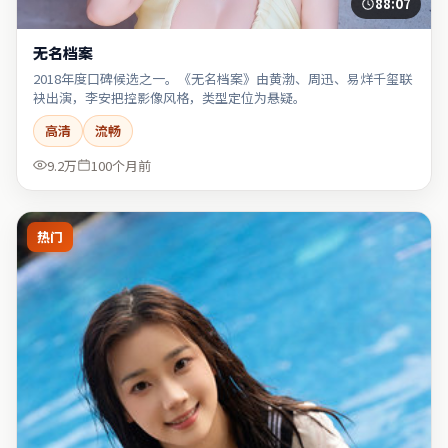
88:07
无名档案
2018年度口碑候选之一。《无名档案》由黄渤、周迅、易烊千玺联
袂出演，李安把控影像风格，类型定位为悬疑。
高清
流畅
9.2万
100个月前
热门