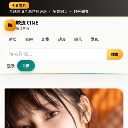
今日荐片
全站高清片源持续更新 · 多端同步 · 打开即看
映流 CINE
映
精选片库
首页
影院
剧集
动漫
综艺
发现
搜索
登录
注册