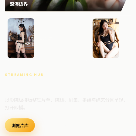
深海边界
风暴档案
断桥回
STREAMING HUB
高清视频门户
以影院级排版整理片单：院线、剧集、番组与综艺分区呈现，
打开即播。
浏览片库
最新上架