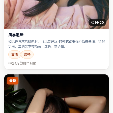
99:20
风暴追缉
如果你喜欢悬疑题材，《风暴追缉}的韩式叙事张力值得关注。导演
宁浩，主演含木村拓哉、沈腾、章子怡。
高清
流畅
2.4万
88个月前
最新