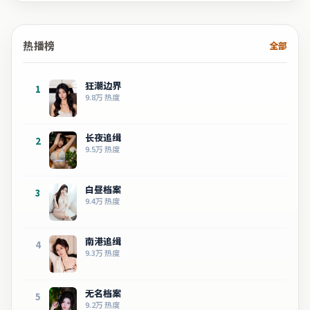
热播榜
全部
狂潮边界
1
9.8万
热度
长夜追缉
2
9.5万
热度
白昼档案
3
9.4万
热度
南港追缉
4
9.3万
热度
无名档案
5
9.2万
热度