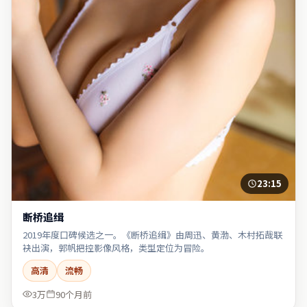
23:15
断桥追缉
2019年度口碑候选之一。《断桥追缉》由周迅、黄渤、木村拓哉联
袂出演，郭帆把控影像风格，类型定位为冒险。
高清
流畅
3万
90个月前