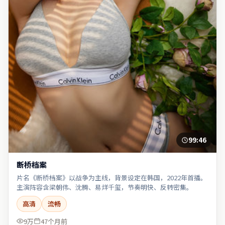
99:46
断桥档案
片名《断桥档案》以战争为主线，背景设定在韩国，2022年首播。
主演阵容含梁朝伟、沈腾、易烊千玺，节奏明快、反转密集。
高清
流畅
9万
47个月前