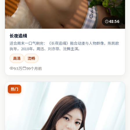
48:56
长夜追缉
适合周末一口气刷完：《长夜追缉》融合动漫与人物群像，陈凯歌
执导，2018年，周迅、刘亦菲、沈腾主演。
高清
流畅
9.5万
99个月前
热门