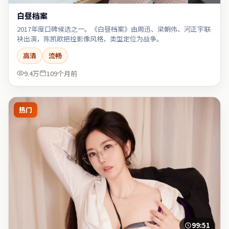
白昼档案
2017年度口碑候选之一。《白昼档案》由周迅、梁朝伟、河正宇联
袂出演，陈凯歌把控影像风格，类型定位为战争。
高清
流畅
9.4万
109个月前
热门
99:51