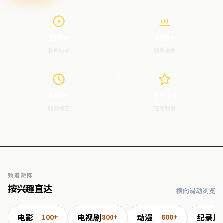
100+
800+
影片收录
剧集更新
600+
7×24
动漫综艺
在线畅看
频道矩阵
按兴趣直达
横向滑动浏览
电影
电视剧
动漫
纪录片
100+
800+
600+