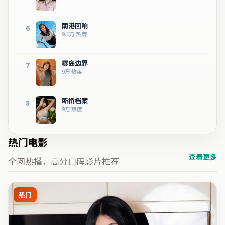
南港回响
6
9.1万
热度
雾岛边界
7
9万
热度
断桥档案
8
9万
热度
热门电影
查看更多
全网热播，高分口碑影片推荐
热门