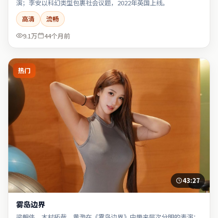
演；李安以科幻类型包裹社会议题，2022年英国上线。
高清
流畅
9.1万
44个月前
热门
43:27
雾岛边界
梁朝伟、木村拓哉、黄渤在《雾岛边界》中带来层次分明的表演；