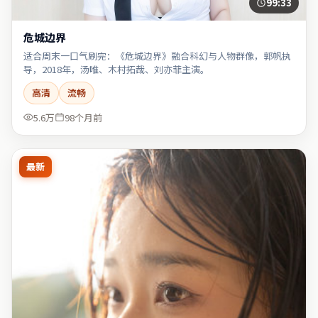
99:33
危城边界
适合周末一口气刷完：《危城边界》融合科幻与人物群像，郭帆执
导，2018年，汤唯、木村拓哉、刘亦菲主演。
高清
流畅
5.6万
98个月前
最新