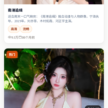
南港追缉
适合周末一口气刷完：《南港追缉》融合动漫与人物群像，宁浩执
导，2019年，刘亦菲、木村拓哉、河正宇主演。
高清
流畅
9.3万
86个月前
热门