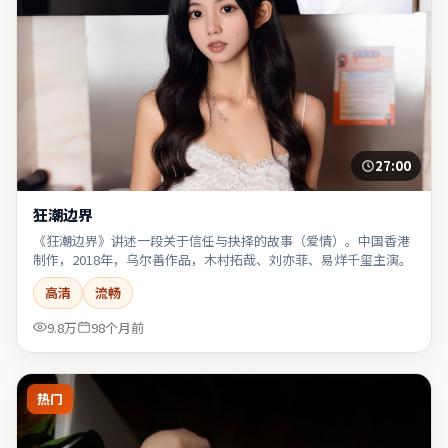
27:00
狂潮边界
《狂潮边界》讲述一段关于信任与抉择的故事（爱情）。中国香港
制作，2018年，乌尔善作品，木村拓哉、刘亦菲、易烊千玺主演。
高清
流畅
9.8万
98个月前
热门