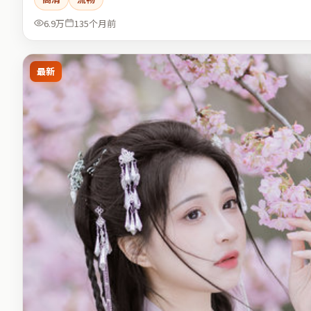
6.9万
135个月前
最新