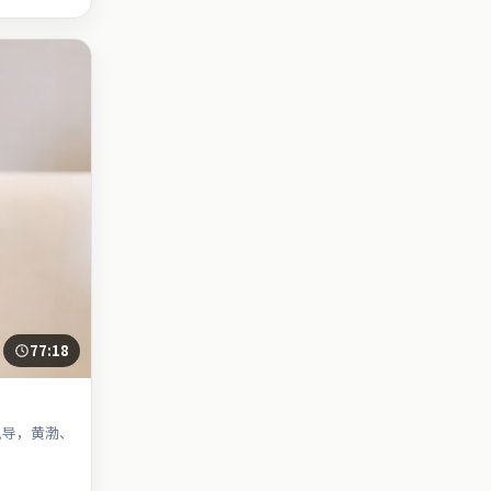
77:18
执导，黄渤、