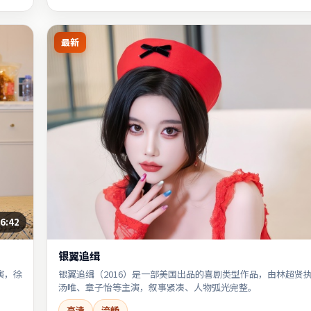
最新
6:42
银翼追缉
演，徐
银翼追缉（2016）是一部美国出品的喜剧类型作品，由林超贤
汤唯、章子怡等主演，叙事紧凑、人物弧光完整。
高清
流畅