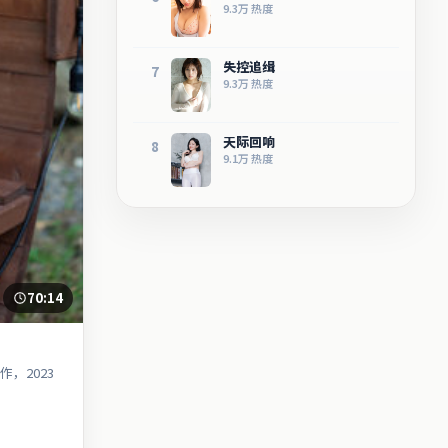
9.3万
热度
失控追缉
7
9.3万
热度
天际回响
8
9.1万
热度
70:14
，2023