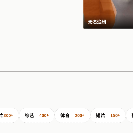
无名追缉
片
综艺
体育
短片
300+
400+
200+
150+