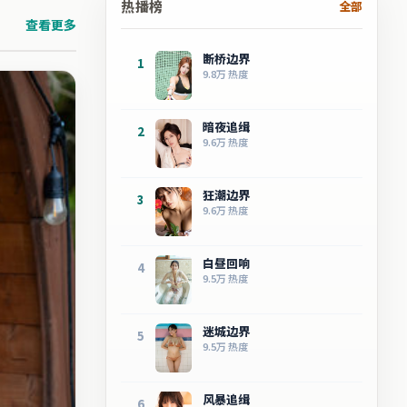
热播榜
全部
查看更多
断桥边界
1
9.8万
热度
暗夜追缉
2
9.6万
热度
狂潮边界
3
9.6万
热度
白昼回响
4
9.5万
热度
迷城边界
5
9.5万
热度
风暴追缉
6