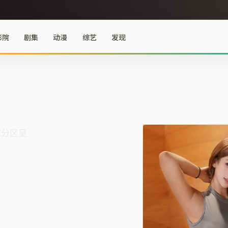
影院
剧集
动漫
综艺
发现
艺分区呈