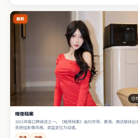
最新
7
暗夜档案
2015年度口碑候选之一。《暗夜档案》由刘亦菲、黄渤、周迅联袂出
克把控影像风格，类型定位为动漫。
高清
流畅