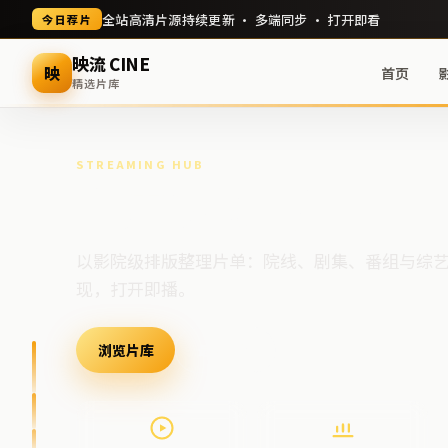
全站高清片源持续更新 · 多端同步 · 打开即看
今日荐片
映流 CINE
映
首页
精选片库
STREAMING HUB
高清视频门户
以影院级排版整理片单：院线、剧集、番组与综
现，打开即播。
浏览片库
最新上架