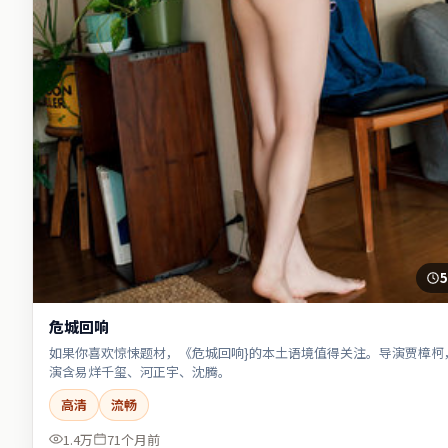
5
危城回响
如果你喜欢惊悚题材，《危城回响}的本土语境值得关注。导演贾樟柯
演含易烊千玺、河正宇、沈腾。
高清
流畅
1.4万
71个月前