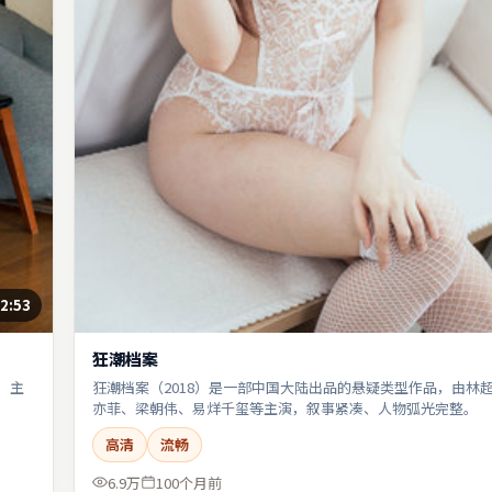
2:53
狂潮档案
，主
狂潮档案（2018）是一部中国大陆出品的悬疑类型作品，由林
亦菲、梁朝伟、易烊千玺等主演，叙事紧凑、人物弧光完整。
高清
流畅
6.9万
100个月前