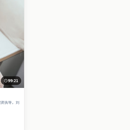
99:21
超贤执导，刘