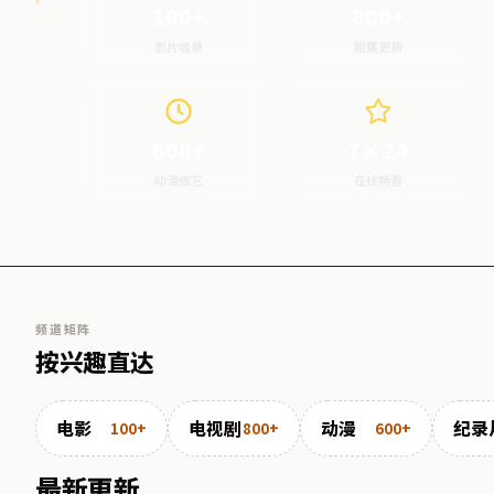
100+
800+
影片收录
剧集更新
600+
7×24
动漫综艺
在线畅看
频道矩阵
按兴趣直达
电影
电视剧
动漫
纪录
100+
800+
600+
最新更新