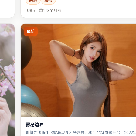
8.5万
123个月前
最新
雾岛边界
郭帆导演新作《雾岛边界》将悬疑元素与地域质感结合，2022