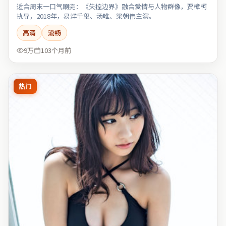
适合周末一口气刷完：《失控边界》融合爱情与人物群像，贾樟柯
执导，2018年，易烊千玺、汤唯、梁朝伟主演。
高清
流畅
9万
103个月前
热门