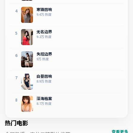
寒锋回响
4
9.4万
热度
无名边界
5
9.2万
热度
失控边界
6
9万
热度
白昼回响
7
8.9万
热度
深海档案
8
8.7万
热度
热门电影
查看更多