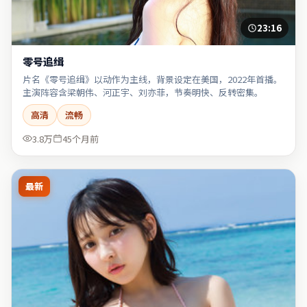
23:16
零号追缉
片名《零号追缉》以动作为主线，背景设定在美国，2022年首播。
主演阵容含梁朝伟、河正宇、刘亦菲，节奏明快、反转密集。
高清
流畅
3.8万
45个月前
最新