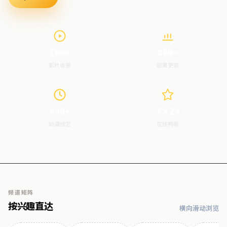
100+
800+
影片收录
剧集更新
600+
7×24
动漫综艺
在线畅看
频道矩阵
按兴趣直达
横向滑动浏览