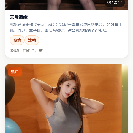
42:47
天际追缉
郭帆导演新作《天际追缉》将科幻元素与地域质感结合，2021年上
线，周迅、章子怡、雷佳音领衔，适合喜欢强情节的观众。
高清
流畅
9.5万
61个月前
热门