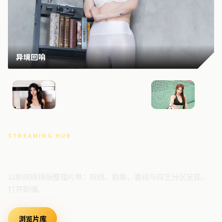
异境回响
终局回响
异境档
STREAMING HUB
高清视频门户
以影院级排版整理片单：院线、剧集、番组与综艺分区呈现，
打开即播。
浏览片库
最新上架