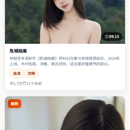
99:15
危城档案
林超贤导演新作《危城档案》将科幻元素与地域质感结合，2020年
上线，木村拓哉、汤唯、周迅领衔，适合喜欢强情节的观众。
高清
流畅
1.7万
71个月前
最新