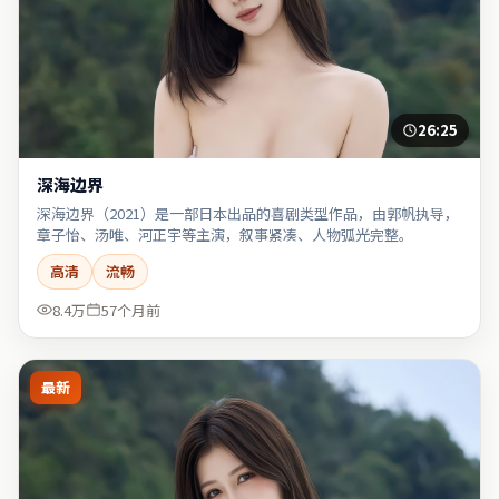
26:25
深海边界
深海边界（2021）是一部日本出品的喜剧类型作品，由郭帆执导，
章子怡、汤唯、河正宇等主演，叙事紧凑、人物弧光完整。
高清
流畅
8.4万
57个月前
最新