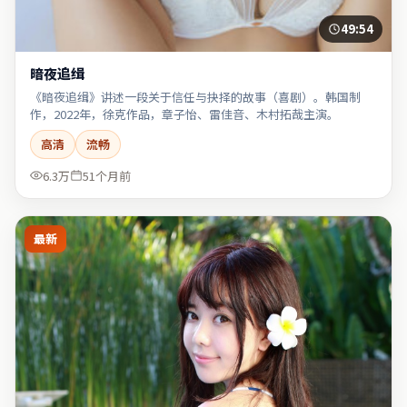
49:54
暗夜追缉
《暗夜追缉》讲述一段关于信任与抉择的故事（喜剧）。韩国制
作，2022年，徐克作品，章子怡、雷佳音、木村拓哉主演。
高清
流畅
6.3万
51个月前
最新