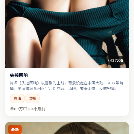
27:06
失控回响
片名《失控回响》以喜剧为主线，背景设定在中国大陆，2017年首
播。主演阵容含河正宇、刘亦菲、汤唯，节奏明快、反转密集。
高清
流畅
6.7万
104个月前
最新