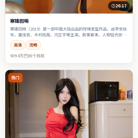
26:17
寒锋回响
寒锋回响（2019）是一部中国大陆出品的惊悚类型作品，由李安执
导，雷佳音、木村拓哉、河正宇等主演，叙事紧凑、人物弧光完
整。
高清
流畅
9.4万
85个月前
热门