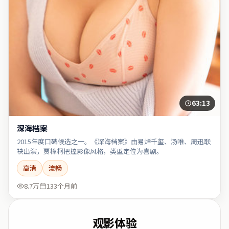
63:13
深海档案
2015年度口碑候选之一。《深海档案》由易烊千玺、汤唯、周迅联
袂出演，贾樟柯把控影像风格，类型定位为喜剧。
高清
流畅
8.7万
133个月前
观影体验