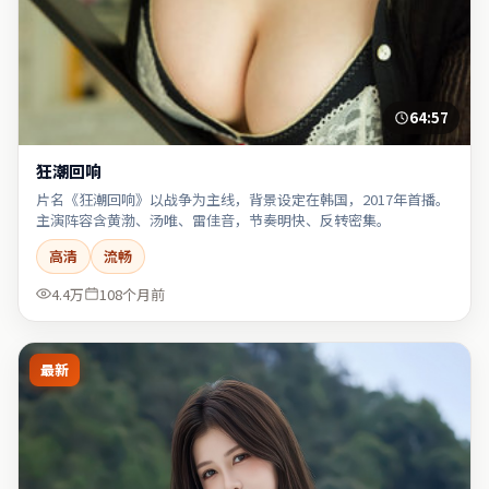
64:57
狂潮回响
片名《狂潮回响》以战争为主线，背景设定在韩国，2017年首播。
主演阵容含黄渤、汤唯、雷佳音，节奏明快、反转密集。
高清
流畅
4.4万
108个月前
最新