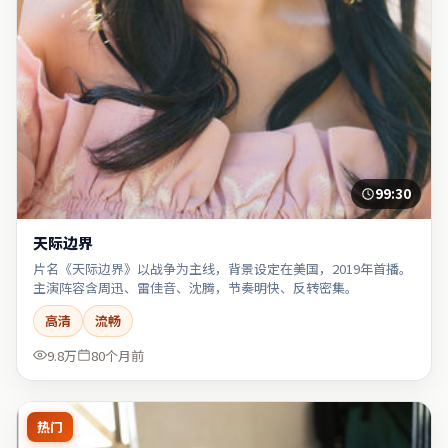
99:30
天际边界
片名《天际边界》以战争为主线，背景设定在美国，2019年首播。
主演阵容含周迅、雷佳音、沈腾，节奏明快、反转密集。
高清
流畅
9.8万
80个月前
热门