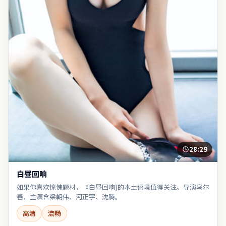
28:29
白昼回响
如果你喜欢惊悚题材，《白昼回响}的本土语境值得关注。导演乌尔
善，主演含梁朝伟、河正宇、沈腾。
高清
流畅