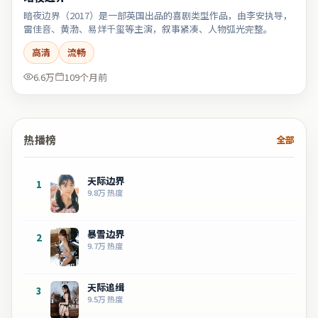
暗夜边界（2017）是一部英国出品的喜剧类型作品，由李安执导，
雷佳音、黄渤、易烊千玺等主演，叙事紧凑、人物弧光完整。
高清
流畅
6.6万
109个月前
热播榜
全部
天际边界
1
9.8万
热度
暴雪边界
2
9.7万
热度
天际追缉
3
9.5万
热度