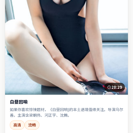
28:29
白昼回响
如果你喜欢惊悚题材，《白昼回响}的本土语境值得关注。导演乌尔
善，主演含梁朝伟、河正宇、沈腾。
高清
流畅