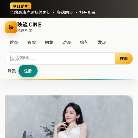
今日荐片
全站高清片源持续更新 · 多端同步 · 打开即看
映流 CINE
映
精选片库
首页
影院
剧集
动漫
综艺
发现
搜索
登录
注册