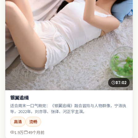
87:02
银翼追缉
适合周末一口气刷完：《银翼追缉》融合冒险与人物群像，宁浩执
导，2022年，刘亦菲、张译、河正宇主演。
高清
流畅
1.9万
49个月前