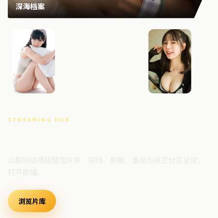
深海档案
危城追缉
迷城回
STREAMING HUB
高清视频门户
以影院级排版整理片单：院线、剧集、番组与综艺分区呈现，
打开即播。
浏览片库
最新上架