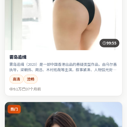
99:55
雾岛追缉
雾岛追缉（2023）是一部中国香港出品的悬疑类型作品，由乌尔善
执导，梁朝伟、周迅、木村拓哉等主演，叙事紧凑、人物弧光完
整。
高清
流畅
9.1万
37个月前
热门