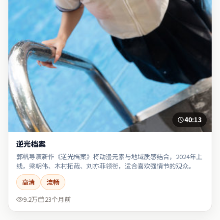
40:13
逆光档案
郭帆导演新作《逆光档案》将动漫元素与地域质感结合，2024年上
线，梁朝伟、木村拓哉、刘亦菲领衔，适合喜欢强情节的观众。
高清
流畅
9.2万
23个月前