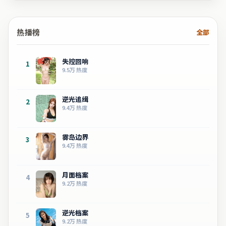
热播榜
全部
失控回响
1
9.5万
热度
逆光追缉
2
9.4万
热度
雾岛边界
3
9.4万
热度
月面档案
4
9.2万
热度
逆光档案
5
9.2万
热度