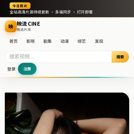
今日荐片
全站高清片源持续更新 · 多端同步 · 打开即看
映流 CINE
映
精选片库
首页
影院
剧集
动漫
综艺
发现
搜索
登录
注册