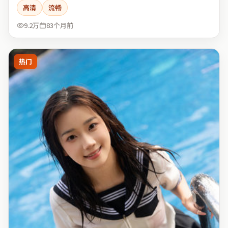
高清
流畅
9.2万
83个月前
热门