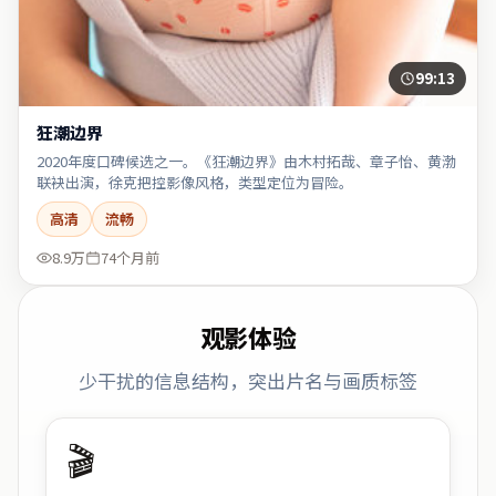
99:13
狂潮边界
2020年度口碑候选之一。《狂潮边界》由木村拓哉、章子怡、黄渤
联袂出演，徐克把控影像风格，类型定位为冒险。
高清
流畅
8.9万
74个月前
观影体验
少干扰的信息结构，突出片名与画质标签
🎬