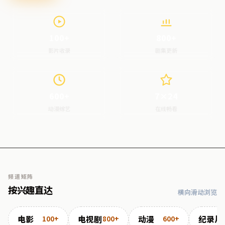
100+
800+
影片收录
剧集更新
600+
7×24
动漫综艺
在线畅看
频道矩阵
按兴趣直达
横向滑动浏览
电影
电视剧
动漫
纪录片
100+
800+
600+