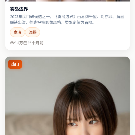
雾岛边界
2023年度口碑候选之一。《雾岛边界》由易烊千玺、刘亦菲、黄渤
联袂出演，徐克把控影像风格，类型定位为冒险。
高清
流畅
9.4万
35个月前
热门