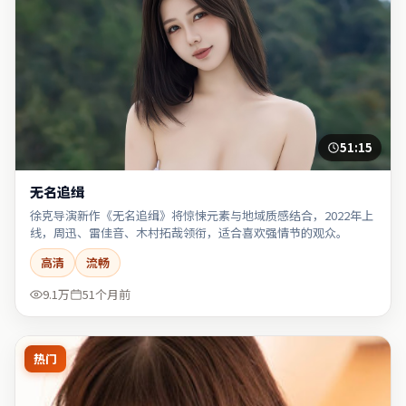
51:15
无名追缉
徐克导演新作《无名追缉》将惊悚元素与地域质感结合，2022年上
线，周迅、雷佳音、木村拓哉领衔，适合喜欢强情节的观众。
高清
流畅
9.1万
51个月前
热门