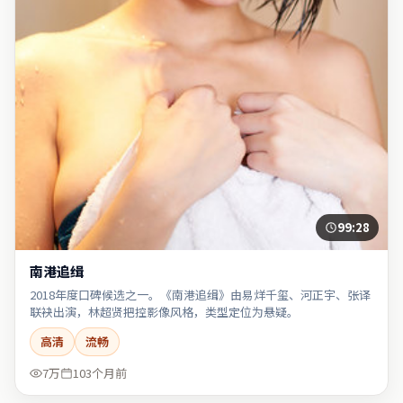
99:28
南港追缉
2018年度口碑候选之一。《南港追缉》由易烊千玺、河正宇、张译
联袂出演，林超贤把控影像风格，类型定位为悬疑。
高清
流畅
7万
103个月前