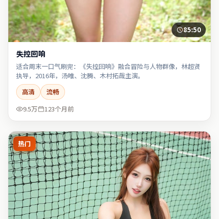
85:50
失控回响
适合周末一口气刷完：《失控回响》融合冒险与人物群像，林超贤
执导，2016年，汤唯、沈腾、木村拓哉主演。
高清
流畅
9.5万
123个月前
热门