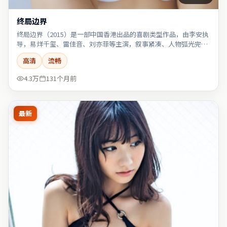
终局边界
终局边界（2015）是一部中国香港出品的喜剧类型作品，由李安执
导，易烊千玺、雷佳音、刘亦菲等主演，叙事紧凑、人物弧光完
整。
高清
流畅
4.3万
131个月前
最新