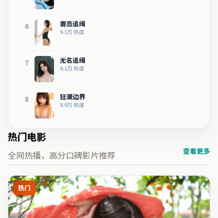
雾岛追缉
6
9.1万
热度
无名追缉
7
9.1万
热度
狂潮边界
8
8.9万
热度
热门电影
查看更多
全网热播，高分口碑影片推荐
热门